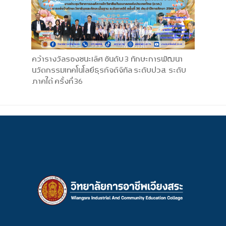
คว้ารางวัลรองชนะเลิศ อันดับ 3 ทักษะการพัฒนา
นวัตกรรมเทคโนโลยีธุรกิจดิจิทัล ระดับปวส. ระดับ
ภาคใต้ ครั้งที่ 36