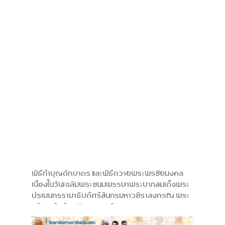
พิธีทำบุญตักบาตร และพิธีถวายพระพรชัยมงคล
เนื่องในวันเฉลิมพระชนมพรรษาพระบาทสมเด็จพระ
ปรเมนทรรามาธิบดีศรีสินทรมหาวชิราลงกรณ พระ
วชิรเกล้าเจ้าอยู่หัว ทรงเจริญพระชนมพรรษา 74
พรรษา 28 กรกฎาคม พ.ศ. 2569