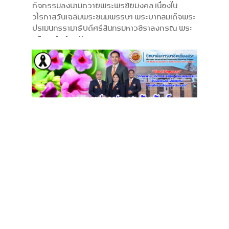
กิจกรรมลงนามถวายพระพรชัยมงคล เนื่องใน
วโรกาสวันเฉลิมพระชนมพรรษา พระบาทสมเด็จพระ
ปรเมนทรรามาธิบดีศรีสินทรมหาวชิราลงกรณ พระ
วชิรเกล้าเจ้าอยู่หัว 28 กรกฎาคม 2569