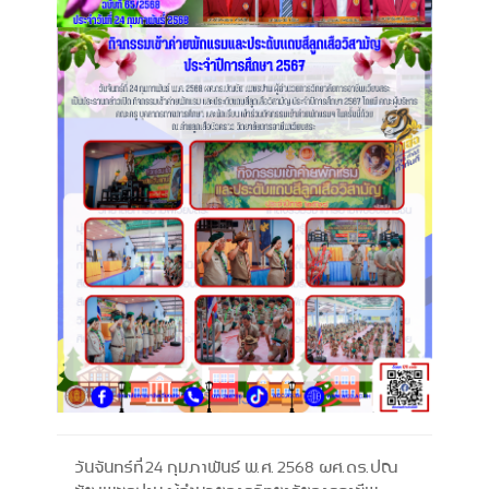
วันจันทร์ที่ 24 กุมภาพันธ์ พ.ศ. 2568 ผศ.ดร.ปณ