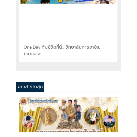
One Day กับชีวิตที่นี่... วิทยาลัยการอาชีพ
อยากท
เวียงสระ
ข่าวสารล่าสุด