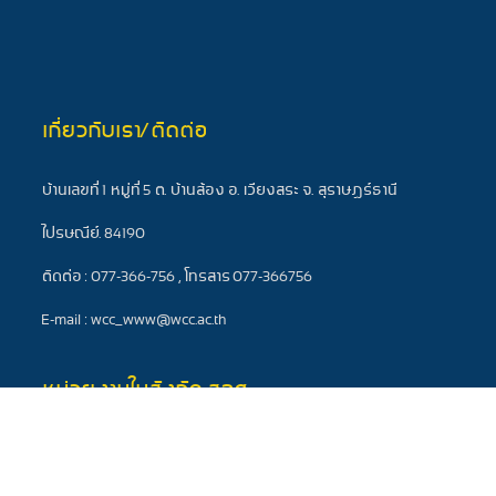
เกี่ยวกับเรา/ติดต่อ
บ้านเลขที่ 1 หมู่ที่ 5 ต. บ้านส้อง อ. เวียงสระ จ. สุราษฎร์ธานี
ไปรษณีย์. 84190
ติดต่อ : 077-366-756 , โทรสาร 077-366756
E-mail : wcc_www@wcc.ac.th
หน่วยงานในสังกัด สอศ.
สำนักอำนวยการ
สำนักความร่วมมือ