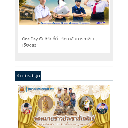
One Day กับชีวิตที่นี่... วิทยาลัยการอาชีพ
อยากท
เวียงสระ
ข่าวสารล่าสุด