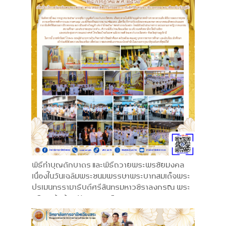
พิธีทำบุญตักบาตร และพิธีถวายพระพรชัยมงคล
เนื่องในวันเฉลิมพระชนมพรรษาพระบาทสมเด็จพระ
ปรเมนทรรามาธิบดีศรีสินทรมหาวชิราลงกรณ พระ
วชิรเกล้าเจ้าอยู่หัว ทรงเจริญพระชนมพรรษา 74
พรรษา 28 กรกฎาคม พ.ศ. 2569