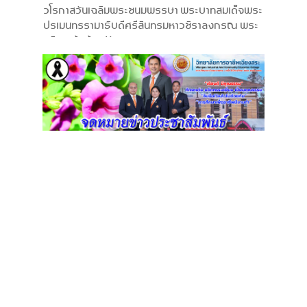
วโรกาสวันเฉลิมพระชนมพรรษา พระบาทสมเด็จพระ
ปรเมนทรรามาธิบดีศรีสินทรมหาวชิราลงกรณ พระ
วชิรเกล้าเจ้าอยู่หัว 28 กรกฎาคม 2569